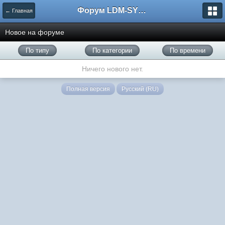
Форум LDM-SYSTEMS
← Главная
Новое на форуме
По типу
По категории
По времени
Ничего нового нет.
Полная версия
Русский (RU)