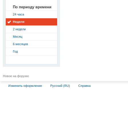
По периоду времени
24 часа
Неделя
2 недели
Месяц
6 месяцев
Год
Новое на форуме
Изменить оформление
Русский (RU)
Справка