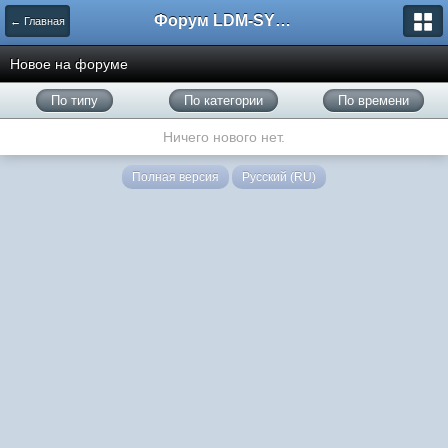
Форум LDM-SYSTEMS
← Главная
Новое на форуме
По типу
По категории
По времени
Ничего нового нет.
Полная версия
Русский (RU)