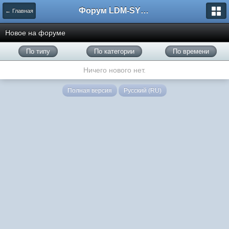
Форум LDM-SYSTEMS
← Главная
Новое на форуме
По типу
По категории
По времени
Ничего нового нет.
Полная версия
Русский (RU)