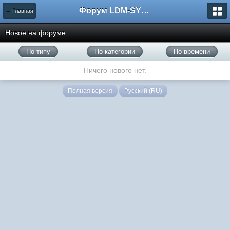
Форум LDM-SYSTEMS
← Главная
Новое на форуме
По типу
По категории
По времени
Ничего нового нет.
Полная версия
Русский (RU)