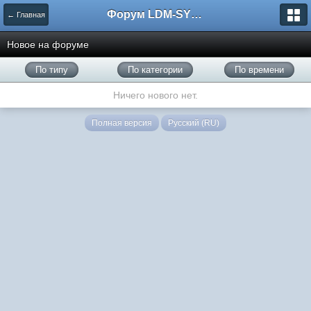
Форум LDM-SYSTEMS
← Главная
Новое на форуме
По типу
По категории
По времени
Ничего нового нет.
Полная версия
Русский (RU)