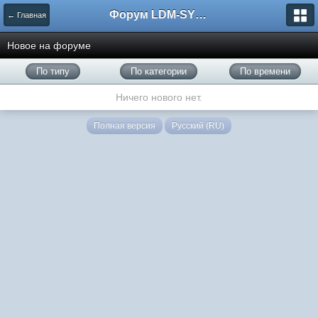
Форум LDM-SYSTEMS
← Главная
Новое на форуме
По типу
По категории
По времени
Ничего нового нет.
Полная версия
Русский (RU)