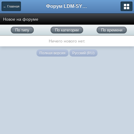
Форум LDM-SYSTEMS
← Главная
Новое на форуме
По типу
По категории
По времени
Ничего нового нет.
Полная версия
Русский (RU)