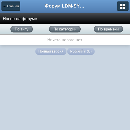
Форум LDM-SYSTEMS
← Главная
Новое на форуме
По типу
По категории
По времени
Ничего нового нет.
Полная версия
Русский (RU)