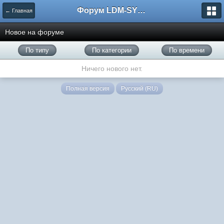
Форум LDM-SYSTEMS
← Главная
Новое на форуме
По типу
По категории
По времени
Ничего нового нет.
Полная версия
Русский (RU)