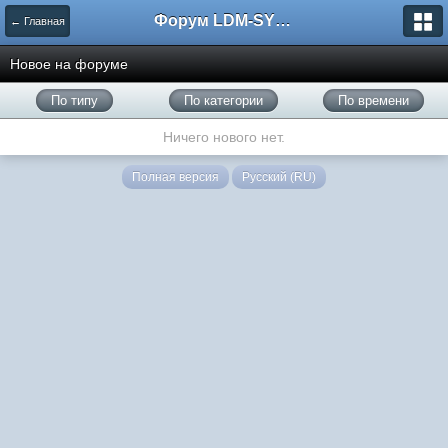
Форум LDM-SYSTEMS
← Главная
Новое на форуме
По типу
По категории
По времени
Ничего нового нет.
Полная версия
Русский (RU)