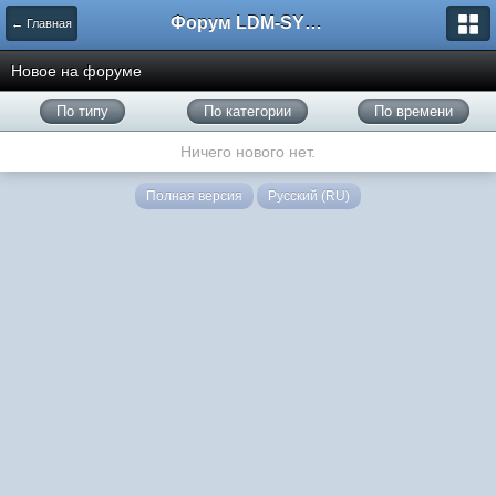
Форум LDM-SYSTEMS
← Главная
Новое на форуме
По типу
По категории
По времени
Ничего нового нет.
Полная версия
Русский (RU)