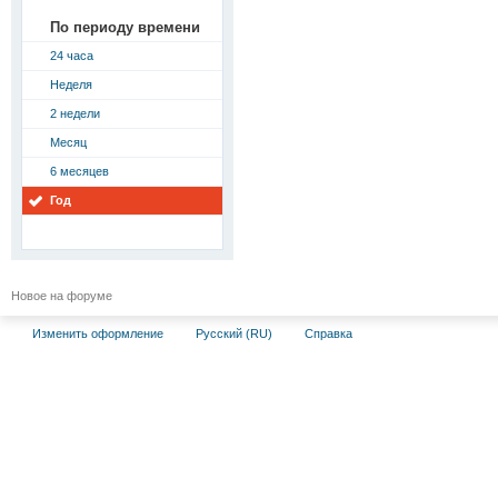
По периоду времени
24 часа
Неделя
2 недели
Месяц
6 месяцев
Год
Новое на форуме
Изменить оформление
Русский (RU)
Справка