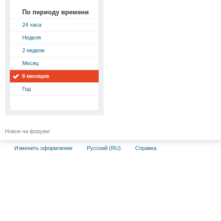
По периоду времени
24 часа
Неделя
2 недели
Месяц
6 месяцев
Год
Новое на форуме
Изменить оформление
Русский (RU)
Справка