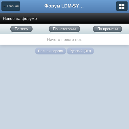
Форум LDM-SYSTEMS
← Главная
Новое на форуме
По типу
По категории
По времени
Ничего нового нет.
Полная версия
Русский (RU)