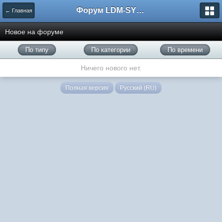
Форум LDM-SYSTEMS
← Главная
Новое на форуме
По типу
По категории
По времени
Ничего нового нет.
Полная версия
Русский (RU)