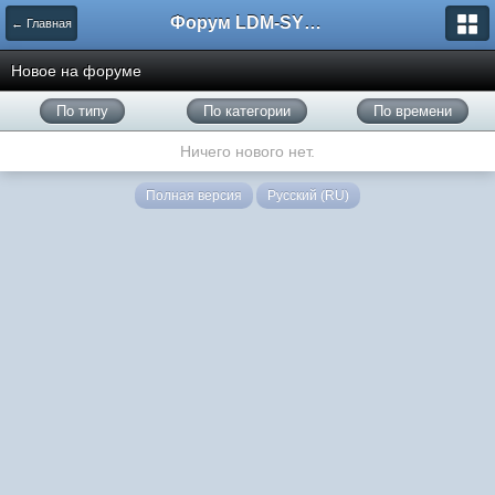
Форум LDM-SYSTEMS
← Главная
Новое на форуме
По типу
По категории
По времени
Ничего нового нет.
Полная версия
Русский (RU)