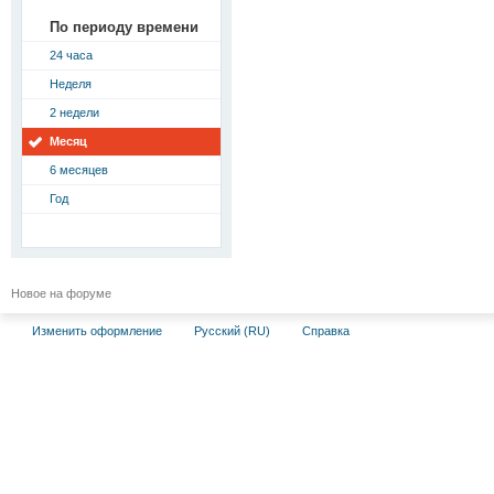
По периоду времени
24 часа
Неделя
2 недели
Месяц
6 месяцев
Год
Новое на форуме
Изменить оформление
Русский (RU)
Справка