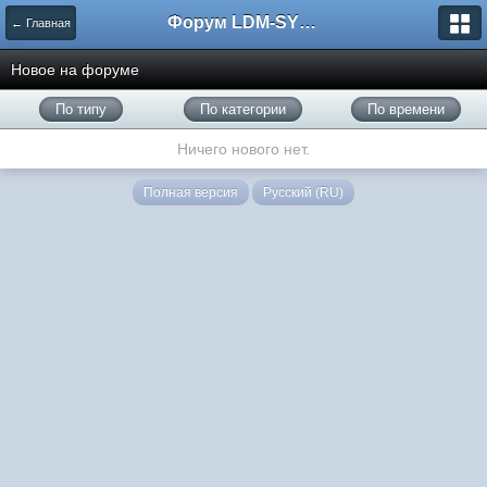
Форум LDM-SYSTEMS
← Главная
Новое на форуме
По типу
По категории
По времени
Ничего нового нет.
Полная версия
Русский (RU)