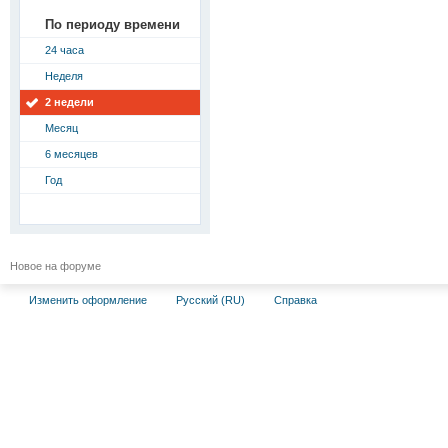
По периоду времени
24 часа
Неделя
2 недели
Месяц
6 месяцев
Год
Новое на форуме
Изменить оформление
Русский (RU)
Справка