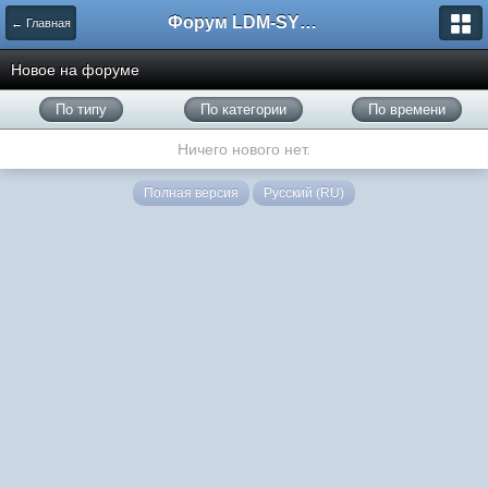
Форум LDM-SYSTEMS
← Главная
Новое на форуме
По типу
По категории
По времени
Ничего нового нет.
Полная версия
Русский (RU)