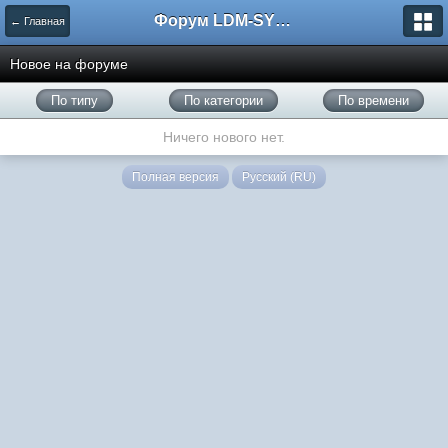
Форум LDM-SYSTEMS
← Главная
Новое на форуме
По типу
По категории
По времени
Ничего нового нет.
Полная версия
Русский (RU)