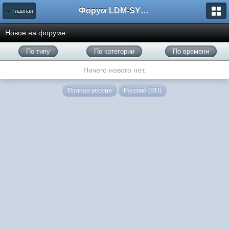
Форум LDM-SYSTEMS
← Главная
Новое на форуме
По типу
По категории
По времени
Ничего нового нет.
Полная версия
Русский (RU)