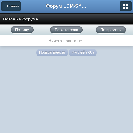
Форум LDM-SYSTEMS
← Главная
Новое на форуме
По типу
По категории
По времени
Ничего нового нет.
Полная версия
Русский (RU)