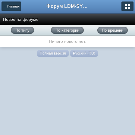
Форум LDM-SYSTEMS
← Главная
Новое на форуме
По типу
По категории
По времени
Ничего нового нет.
Полная версия
Русский (RU)