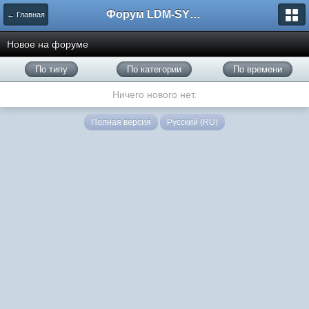
Форум LDM-SYSTEMS
← Главная
Новое на форуме
По типу
По категории
По времени
Ничего нового нет.
Полная версия
Русский (RU)