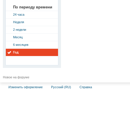
По периоду времени
24 часа
Неделя
2 недели
Месяц
6 месяцев
Год
Новое на форуме
Изменить оформление
Русский (RU)
Справка