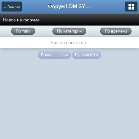
Форум LDM-SYSTEMS
← Главная
Новое на форуме
По типу
По категории
По времени
Ничего нового нет.
Полная версия
Русский (RU)