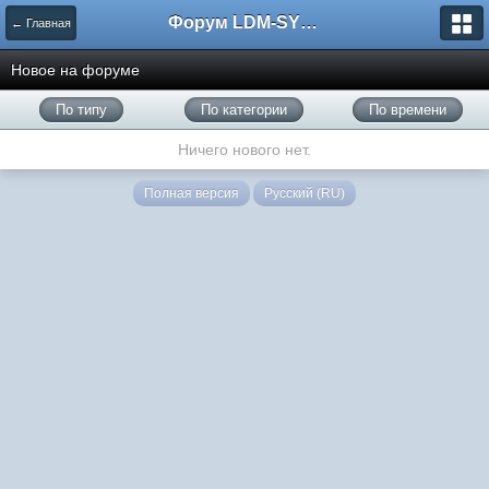
Форум LDM-SYSTEMS
← Главная
Новое на форуме
По типу
По категории
По времени
Ничего нового нет.
Полная версия
Русский (RU)