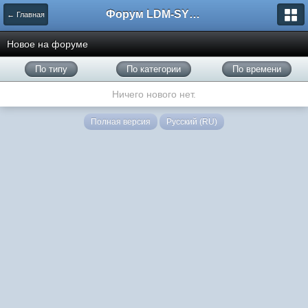
Форум LDM-SYSTEMS
← Главная
Новое на форуме
По типу
По категории
По времени
Ничего нового нет.
Полная версия
Русский (RU)