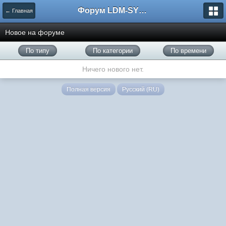
Форум LDM-SYSTEMS
← Главная
Новое на форуме
По типу
По категории
По времени
Ничего нового нет.
Полная версия
Русский (RU)