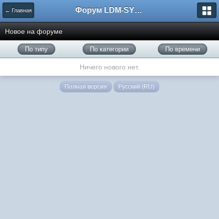
Форум LDM-SYSTEMS
← Главная
Новое на форуме
По типу
По категории
По времени
Ничего нового нет.
Полная версия
Русский (RU)