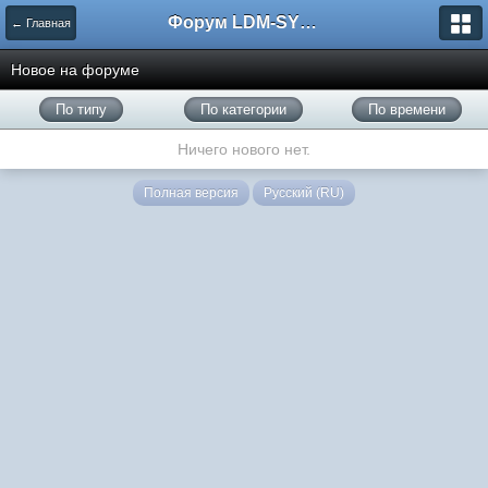
Форум LDM-SYSTEMS
← Главная
Новое на форуме
По типу
По категории
По времени
Ничего нового нет.
Полная версия
Русский (RU)