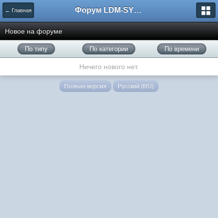
Форум LDM-SYSTEMS
← Главная
Новое на форуме
По типу
По категории
По времени
Ничего нового нет.
Полная версия
Русский (RU)