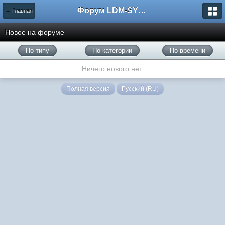
Форум LDM-SYSTEMS
← Главная
Новое на форуме
По типу
По категории
По времени
Ничего нового нет.
Полная версия
Русский (RU)