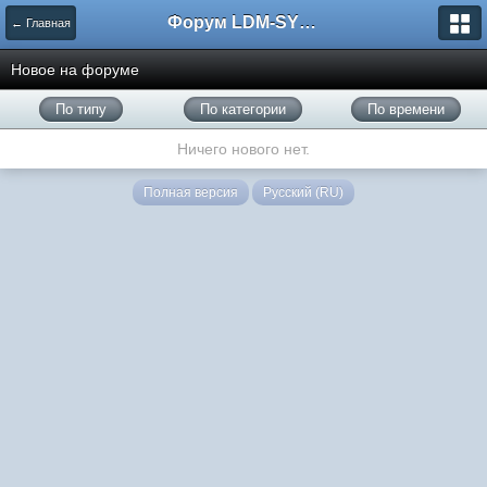
Форум LDM-SYSTEMS
← Главная
Новое на форуме
По типу
По категории
По времени
Ничего нового нет.
Полная версия
Русский (RU)