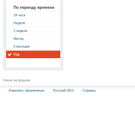
По периоду времени
24 часа
Неделя
2 недели
Месяц
6 месяцев
Год
Новое на форуме
Изменить оформление
Русский (RU)
Справка