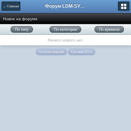
Форум LDM-SYSTEMS
← Главная
Новое на форуме
По типу
По категории
По времени
Ничего нового нет.
Полная версия
Русский (RU)