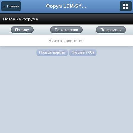
Форум LDM-SYSTEMS
← Главная
Новое на форуме
По типу
По категории
По времени
Ничего нового нет.
Полная версия
Русский (RU)