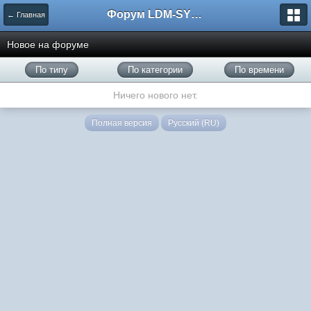
Форум LDM-SYSTEMS
← Главная
Новое на форуме
По типу
По категории
По времени
Ничего нового нет.
Полная версия
Русский (RU)