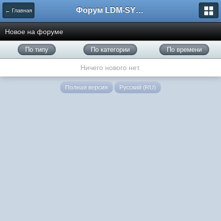
Форум LDM-SYSTEMS
← Главная
Новое на форуме
По типу
По категории
По времени
Ничего нового нет.
Полная версия
Русский (RU)