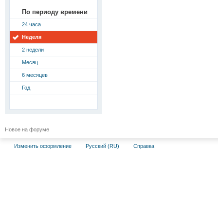
По периоду времени
24 часа
Неделя
2 недели
Месяц
6 месяцев
Год
Новое на форуме
Изменить оформление
Русский (RU)
Справка