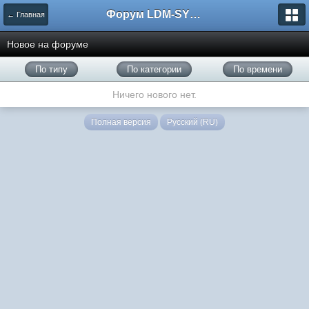
Форум LDM-SYSTEMS
← Главная
Новое на форуме
По типу
По категории
По времени
Ничего нового нет.
Полная версия
Русский (RU)