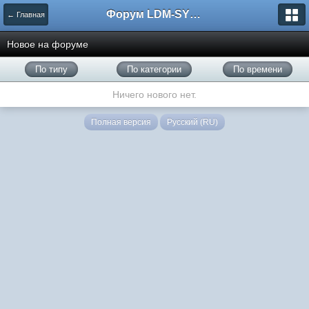
Форум LDM-SYSTEMS
← Главная
Новое на форуме
По типу
По категории
По времени
Ничего нового нет.
Полная версия
Русский (RU)