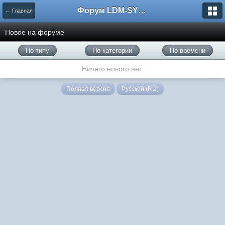
Форум LDM-SYSTEMS
← Главная
Новое на форуме
По типу
По категории
По времени
Ничего нового нет.
Полная версия
Русский (RU)