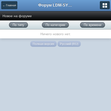
Форум LDM-SYSTEMS
← Главная
Новое на форуме
По типу
По категории
По времени
Ничего нового нет.
Полная версия
Русский (RU)