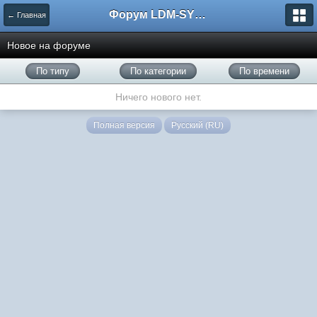
Форум LDM-SYSTEMS
← Главная
Новое на форуме
По типу
По категории
По времени
Ничего нового нет.
Полная версия
Русский (RU)