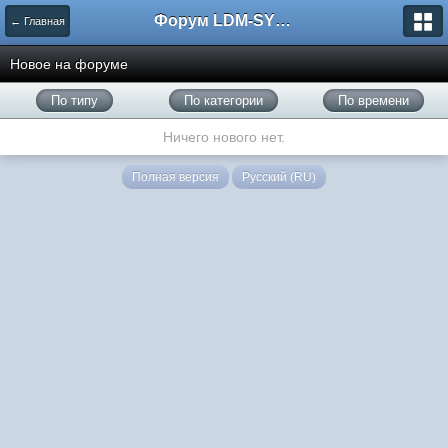
Форум LDM-SYSTEMS
← Главная
Новое на форуме
По типу
По категории
По времени
Ничего нового нет.
Полная версия
Русский (RU)