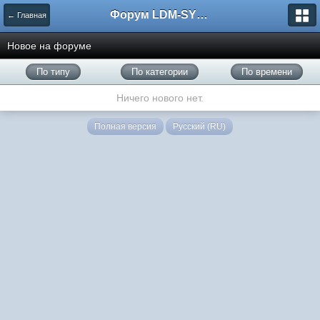
Форум LDM-SYSTEMS
← Главная
Новое на форуме
По типу
По категории
По времени
Ничего нового нет.
Полная версия
Русский (RU)