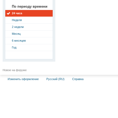
По периоду времени
24 часа
Неделя
2 недели
Месяц
6 месяцев
Год
Новое на форуме
Изменить оформление
Русский (RU)
Справка